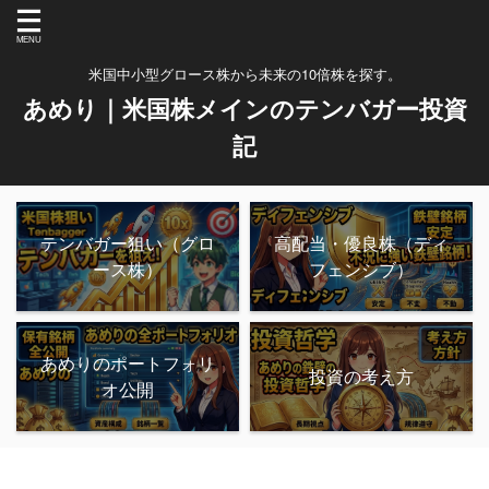
米国中小型グロース株から未来の10倍株を探す。
あめり｜米国株メインのテンバガー投資
記
テンバガー狙い（グロ
高配当・優良株（ディ
ース株）
フェンシブ）
あめりのポートフォリ
投資の考え方
オ公開