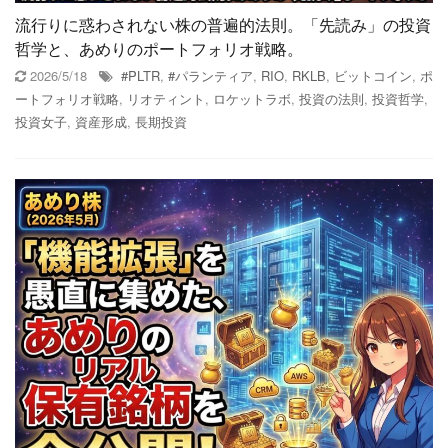
流行りに惑わされない株の普遍的法則。「先読み」の投資
哲学と、あめりのポートフォリオ戦略。
2026/5/18
#PLTR
,
#パランティア
,
RIO
,
RKLB
,
ビットコイン
,
ポ
ートフォリオ戦略
,
リオティント
,
ロケットラボ
,
投資の法則
,
投資哲学
,
投資女子
,
資産形成
,
長期投資