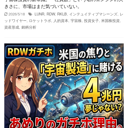
きさに、市場はまだ気づいていない。
2026/5/18
LUNR
,
RDW
,
RKLB
,
インテュイティブマシーンズ
,
レ
ッドワイヤー
,
ロケットラボ
,
人的資本
,
宇宙株
,
投資女子
,
米国株投資
,
資産形成
,
銘柄分析