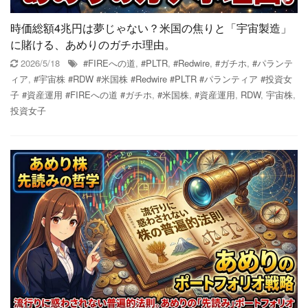
時価総額4兆円は夢じゃない？米国の焦りと「宇宙製造」
に賭ける、あめりのガチホ理由。
2026/5/18
#FIREへの道
,
#PLTR
,
#Redwire
,
#ガチホ
,
#パランテ
ィア
,
#宇宙株 #RDW #米国株 #Redwire #PLTR #パランティア #投資女
子 #資産運用 #FIREへの道 #ガチホ
,
#米国株
,
#資産運用
,
RDW
,
宇宙株
,
投資女子