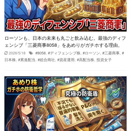
ローソンも、日本の未来も丸ごと飲み込む。最強のディフ
ェンシブ「三菱商事8058」をあめりがガチホする理由。
2026/5/18
#8058
,
#ディフェンシブ株
,
#ローソン
,
#三菱商事
,
#
日本株
,
#累進配当
,
#総合商社
,
#資産運用
,
#高配当株
,
投資女子