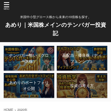
米国中小型グロース株から未来の10倍株を探す。
あめり｜米国株メインのテンバガー投資
記
テンバガー狙い（グロ
高配当・優良株（ディ
ース株）
フェンシブ）
あめりのポートフォリ
投資の考え方
オ公開
HOME
>
2020年