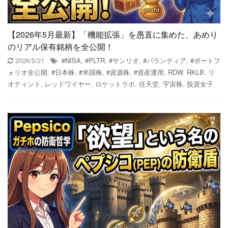
【2026年5月最新】「機能拡張」を愚直に集めた、あめり
のリアル保有銘柄を全公開！
2026/5/21
#NISA
,
#PLTR
,
#サンリオ
,
#パランティア
,
#ポートフ
ォリオ全公開
,
#日本株
,
#米国株
,
#資源株
,
#資産運用
,
RDW
,
RKLB
,
リ
オティント
,
レッドワイヤー
,
ロケットラボ
,
任天堂
,
宇宙株
,
投資女子