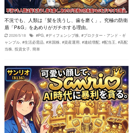
不況でも、人類は「髪を洗うし、歯を磨く」。究極の防衛
盾「P&G」をあめりがガチホする理由。
2026/5/18
#PG
,
#ディフェンシブ株
,
#プロクター・アンド・ギ
ャンブル
,
#生活必需品
,
#米国株
,
#資産運用
,
#連続増配
,
#配当王
,
#高配
当株
,
投資女子
,
簡単