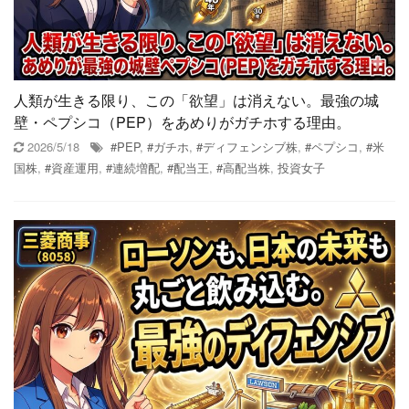
人類が生きる限り、この「欲望」は消えない。最強の城
壁・ペプシコ（PEP）をあめりがガチホする理由。
2026/5/18
#PEP
,
#ガチホ
,
#ディフェンシブ株
,
#ペプシコ
,
#米
国株
,
#資産運用
,
#連続増配
,
#配当王
,
#高配当株
,
投資女子