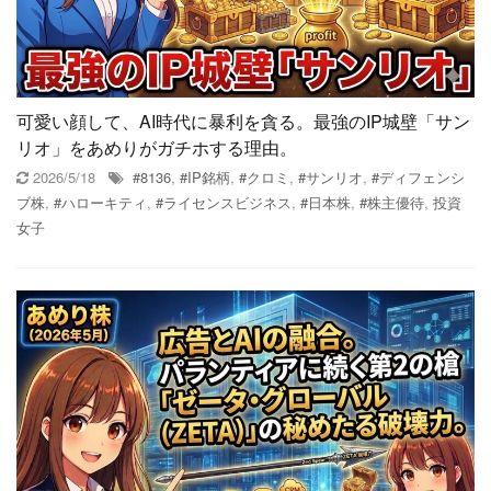
可愛い顔して、AI時代に暴利を貪る。最強のIP城壁「サン
リオ」をあめりがガチホする理由。
2026/5/18
#8136
,
#IP銘柄
,
#クロミ
,
#サンリオ
,
#ディフェンシ
ブ株
,
#ハローキティ
,
#ライセンスビジネス
,
#日本株
,
#株主優待
,
投資
女子