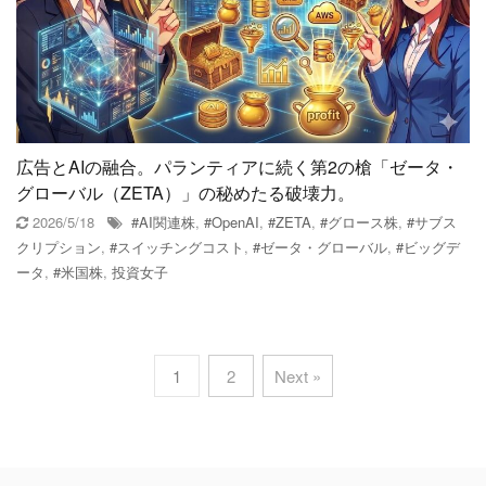
広告とAIの融合。パランティアに続く第2の槍「ゼータ・
グローバル（ZETA）」の秘めたる破壊力。
2026/5/18
#AI関連株
,
#OpenAI
,
#ZETA
,
#グロース株
,
#サブス
クリプション
,
#スイッチングコスト
,
#ゼータ・グローバル
,
#ビッグデ
ータ
,
#米国株
,
投資女子
1
2
Next »