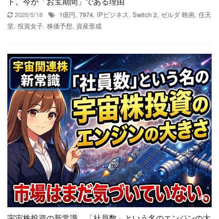
ト。今が「お宝期間」である理由
2026/5/18
1億円
,
7974
,
IPビジネス
,
Switch 2
,
ゼルダ 映画
,
任天
堂
,
投資女子
,
株価予想
,
資産形成
宇宙株投資の新常識。「社員数」という名のエンジンの大