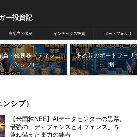
ガー投資記
高配当・優良
インデックス投資
ポートフォリオ
配当・優良株（ディフェ
あめりのポートフォリ
ンシブ）
開
ェンシブ）
【米国株NEE】AIデータセンターの黒幕。
最強の「ディフェンスとオフェンス」を
兼ね備えた電力の覇者