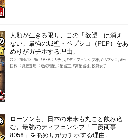
人類が生きる限り、この「欲望」は消え
ない。最強の城壁・ペプシコ（PEP）をあ
めりがガチホする理由。
2026/5/18
#PEP
,
#ガチホ
,
#ディフェンシブ株
,
#ペプシコ
,
#米
国株
,
#資産運用
,
#連続増配
,
#配当王
,
#高配当株
,
投資女子
ローソンも、日本の未来も丸ごと飲み込
む。最強のディフェンシブ「三菱商事
8058」をあめりがガチホする理由。