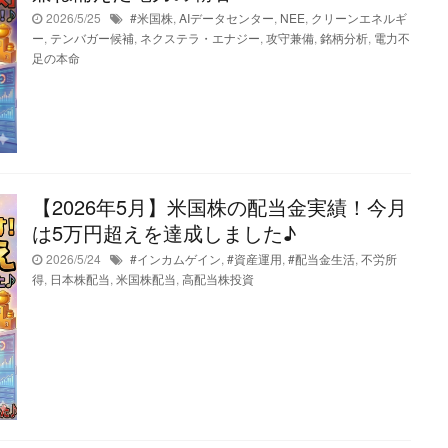
2026/5/25
#米国株
,
AIデータセンター
,
NEE
,
クリーンエネルギ
ー
,
テンバガー候補
,
ネクステラ・エナジー
,
攻守兼備
,
銘柄分析
,
電力不
足の本命
【2026年5月】米国株の配当金実績！今月
は5万円超えを達成しました♪
2026/5/24
#インカムゲイン
,
#資産運用
,
#配当金生活
,
不労所
得
,
日本株配当
,
米国株配当
,
高配当株投資