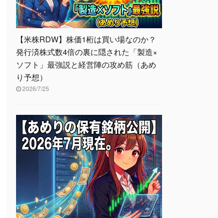
【米株RDW】株価1桁は買い場なのか？
発行済株式数4倍の裏に隠された「製造×
ソフト」最強説と経営陣の攻め筋（あめ
り予想）
2026/7/25