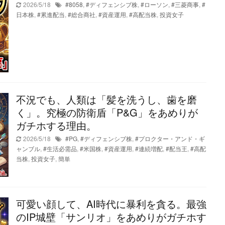
2026/5/18
#8058
,
#ディフェンシブ株
,
#ローソン
,
#三菱商事
,
#
日本株
,
#累進配当
,
#総合商社
,
#資産運用
,
#高配当株
,
投資女子
不況でも、人類は「髪を洗うし、歯を磨
く」。究極の防衛盾「P&G」をあめりが
ガチホする理由。
2026/5/18
#PG
,
#ディフェンシブ株
,
#プロクター・アンド・ギ
ャンブル
,
#生活必需品
,
#米国株
,
#資産運用
,
#連続増配
,
#配当王
,
#高配
当株
,
投資女子
,
簡単
可愛い顔して、AI時代に暴利を貪る。最強
のIP城壁「サンリオ」をあめりがガチホす