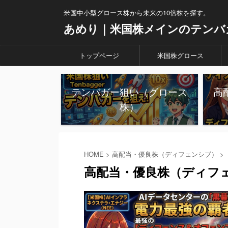
米国中小型グロース株から未来の10倍株を探す。
あめり｜米国株メインのテンバ
トップページ
米国株グロース
テンバガー狙い（グロース
高
株）
HOME
>
高配当・優良株（ディフェンシブ）
>
高配当・優良株（ディフ