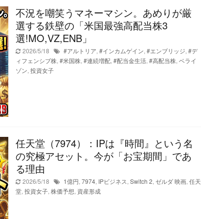
不況を嘲笑うマネーマシン。あめりが厳
選する鉄壁の「米国最強高配当株3
選!MO,VZ,ENB」
2026/5/18
#アルトリア
,
#インカムゲイン
,
#エンブリッジ
,
#デ
ィフェンシブ株
,
#米国株
,
#連続増配
,
#配当金生活
,
#高配当株
,
ベライ
ゾン
,
投資女子
任天堂（7974）：IPは『時間』という名
の究極アセット。今が「お宝期間」であ
る理由
2026/5/18
1億円
,
7974
,
IPビジネス
,
Switch 2
,
ゼルダ 映画
,
任天
堂
,
投資女子
,
株価予想
,
資産形成