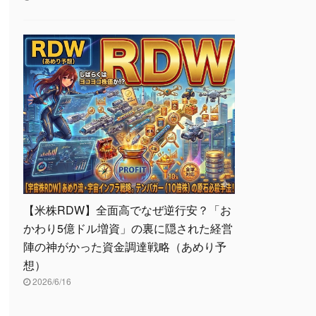
【米株RDW】全面高でなぜ逆行安？「お
かわり5億ドル増資」の裏に隠された経営
陣の神がかった資金調達戦略（あめり予
想）
2026/6/16