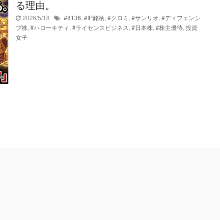
る理由。
2026/5/18
#8136
,
#IP銘柄
,
#クロミ
,
#サンリオ
,
#ディフェンシ
ブ株
,
#ハローキティ
,
#ライセンスビジネス
,
#日本株
,
#株主優待
,
投資
女子