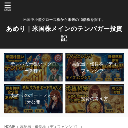
米国中小型グロース株から未来の10倍株を探す。
あめり｜米国株メインのテンバガー投資
記
テンバガー狙い（グロ
高配当・優良株（ディ
ース株）
フェンシブ）
あめりのポートフォリ
投資の考え方
オ公開
HOME
>
高配当・優良株（ディフェンシブ）
>