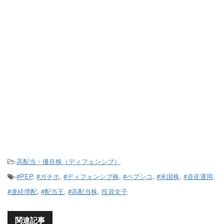
-
高配当・優良株（ディフェンシブ）
-
#PEP
,
#ガチホ
,
#ディフェンシブ株
,
#ペプシコ
,
#米国株
,
#資産運用
,
#連続増配
,
#配当王
,
#高配当株
,
投資女子
関連記事