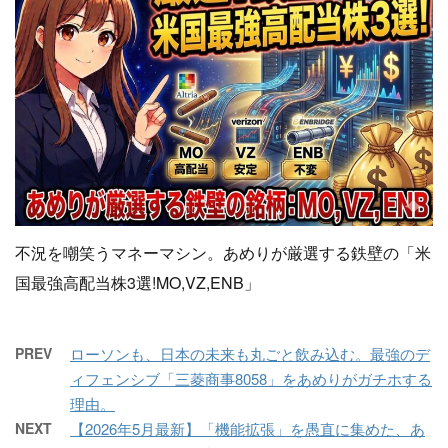
不況を嘲笑うマネーマシン。あめりが厳選する鉄壁の「米
国最強高配当株3選!MO,VZ,ENB」
PREV
ローソンも、日本の未来も丸ごと飲み込む。最強のデ
ィフェンシブ「三菱商事8058」をあめりがガチホする
理由。
NEXT
【2026年5月最新】「機能拡張」を愚直に集めた、あ