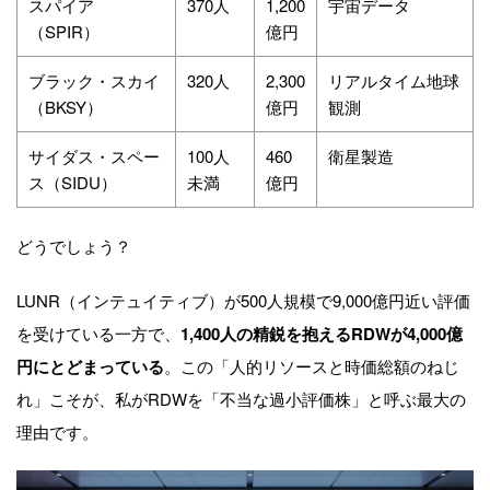
スパイア
370人
1,200
宇宙データ
（SPIR）
億円
ブラック・スカイ
320人
2,300
リアルタイム地球
（BKSY）
億円
観測
サイダス・スペー
100人
460
衛星製造
ス（SIDU）
未満
億円
どうでしょう？
LUNR（インテュイティブ）が500人規模で9,000億円近い評価
を受けている一方で、
1,400人の精鋭を抱えるRDWが4,000億
円にとどまっている
。この「人的リソースと時価総額のねじ
れ」こそが、私がRDWを「不当な過小評価株」と呼ぶ最大の
理由です。