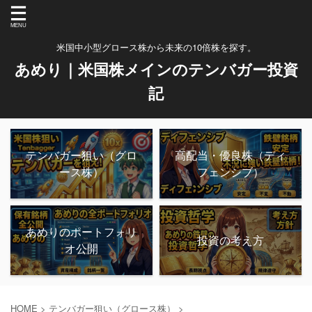
米国中小型グロース株から未来の10倍株を探す。
あめり｜米国株メインのテンバガー投資
記
テンバガー狙い（グロ
高配当・優良株（ディ
ース株）
フェンシブ）
あめりのポートフォリ
投資の考え方
オ公開
HOME
>
テンバガー狙い（グロース株）
>