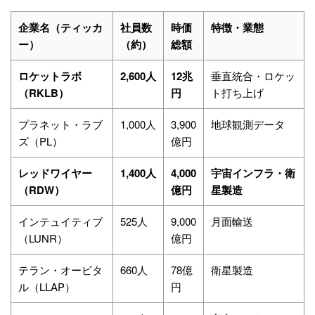
企業名（ティッカ
社員数
時価
特徴・業態
ー）
（約）
総額
ロケットラボ
2,600人
12兆
垂直統合・ロケッ
（RKLB）
円
ト打ち上げ
プラネット・ラブ
1,000人
3,900
地球観測データ
ズ（PL）
億円
レッドワイヤー
1,400人
4,000
宇宙インフラ・衛
（RDW）
億円
星製造
インテュイティブ
525人
9,000
月面輸送
（LUNR）
億円
テラン・オービタ
660人
78億
衛星製造
ル（LLAP）
円