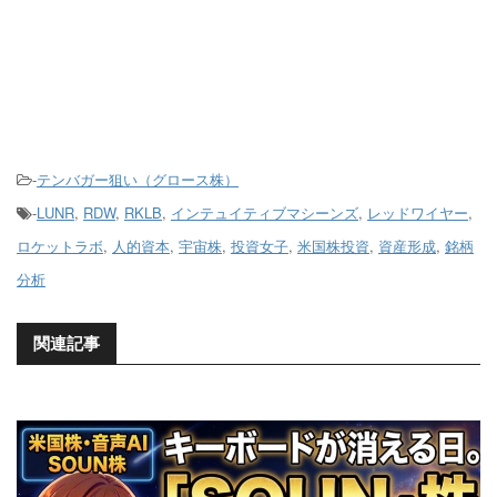
-
テンバガー狙い（グロース株）
-
LUNR
,
RDW
,
RKLB
,
インテュイティブマシーンズ
,
レッドワイヤー
,
ロケットラボ
,
人的資本
,
宇宙株
,
投資女子
,
米国株投資
,
資産形成
,
銘柄
分析
関連記事