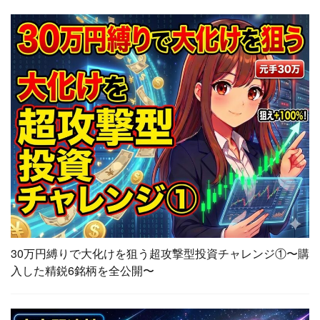
30万円縛りで大化けを狙う超攻撃型投資チャレンジ①〜購
入した精鋭6銘柄を全公開〜