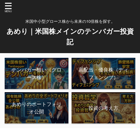
米国中小型グロース株から未来の10倍株を探す。
あめり｜米国株メインのテンバガー投資
記
テンバガー狙い（グロ
高配当・優良株（ディ
ース株）
フェンシブ）
あめりのポートフォリ
投資の考え方
オ公開