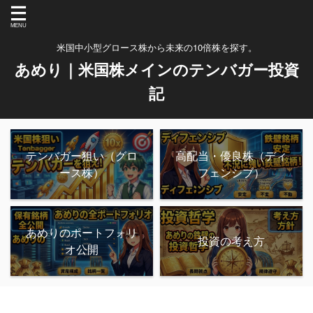
米国中小型グロース株から未来の10倍株を探す。
あめり｜米国株メインのテンバガー投資
記
テンバガー狙い（グロ
高配当・優良株（ディ
ース株）
フェンシブ）
あめりのポートフォリ
投資の考え方
オ公開