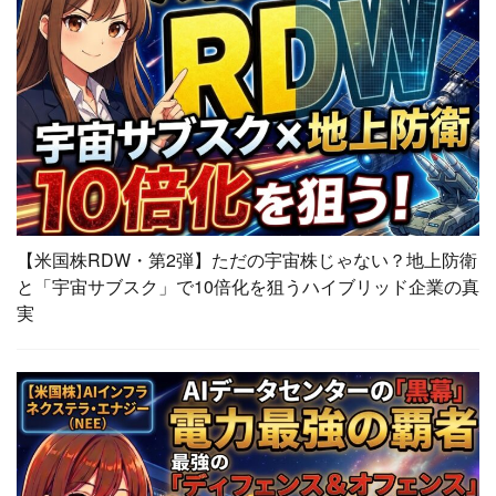
【米国株RDW・第2弾】ただの宇宙株じゃない？地上防衛
と「宇宙サブスク」で10倍化を狙うハイブリッド企業の真
実