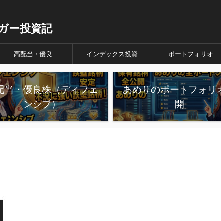
ガー投資記
高配当・優良
インデックス投資
ポートフォリオ
配当・優良株（ディフェ
あめりのポートフォリ
ンシブ）
開