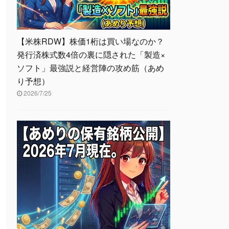
【米株RDW】株価1桁は買い場なのか？
発行済株式数4倍の裏に隠された「製造×
ソフト」最強説と経営陣の攻め筋（あめ
り予想）
2026/7/25