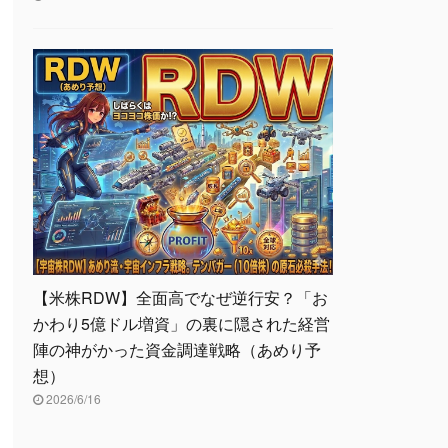
【米株RDW】全面高でなぜ逆行安？「お
かわり5億ドル増資」の裏に隠された経営
陣の神がかった資金調達戦略（あめり予
想）
2026/6/16