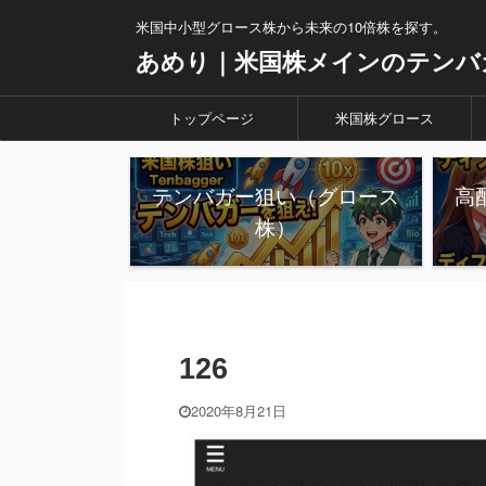
米国中小型グロース株から未来の10倍株を探す。
あめり｜米国株メインのテンバ
トップページ
米国株グロース
テンバガー狙い（グロース
高
株）
126
2020年8月21日