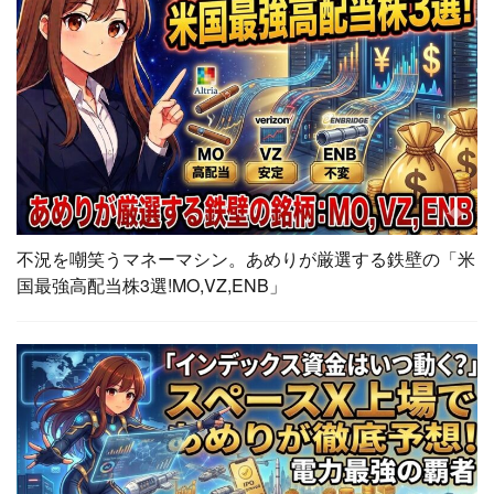
不況を嘲笑うマネーマシン。あめりが厳選する鉄壁の「米
国最強高配当株3選!MO,VZ,ENB」