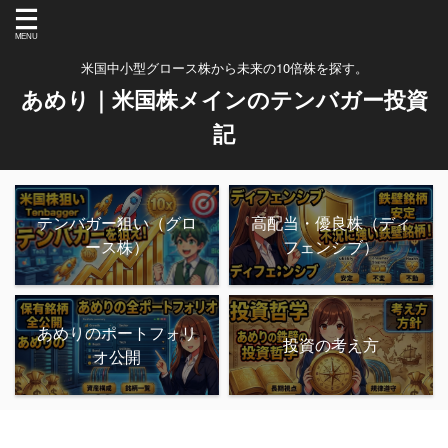
米国中小型グロース株から未来の10倍株を探す。
あめり｜米国株メインのテンバガー投資
記
テンバガー狙い（グロ
高配当・優良株（ディ
ース株）
フェンシブ）
あめりのポートフォリ
投資の考え方
オ公開