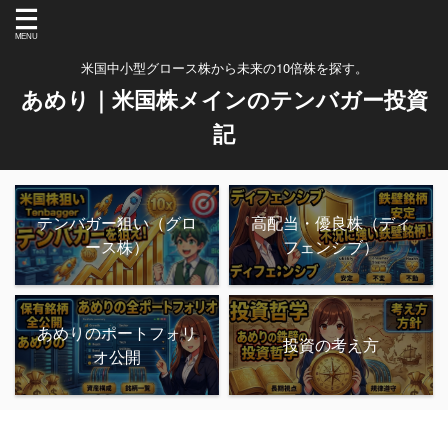
米国中小型グロース株から未来の10倍株を探す。
あめり｜米国株メインのテンバガー投資
記
テンバガー狙い（グロ
高配当・優良株（ディ
ース株）
フェンシブ）
あめりのポートフォリ
投資の考え方
オ公開