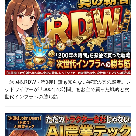
【米国株RDW・第3弾】誰も知らない宇宙の真の覇者。レ
ッドワイヤーが「200年の時間」をお金で買った戦略と次
世代インフラへの勝ち筋