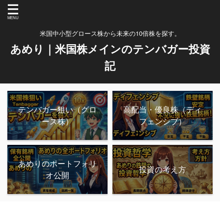
米国中小型グロース株から未来の10倍株を探す。
あめり｜米国株メインのテンバガー投資
記
テンバガー狙い（グロ
高配当・優良株（ディ
ース株）
フェンシブ）
あめりのポートフォリ
投資の考え方
オ公開