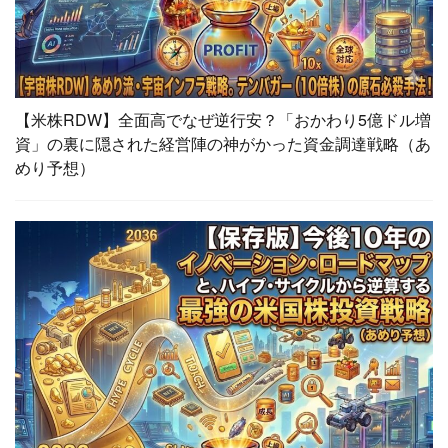
【米株RDW】全面高でなぜ逆行安？「おかわり5億ドル増
資」の裏に隠された経営陣の神がかった資金調達戦略（あ
めり予想）