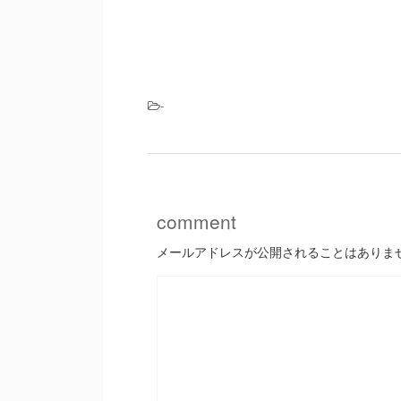
-
comment
メールアドレスが公開されることはありま