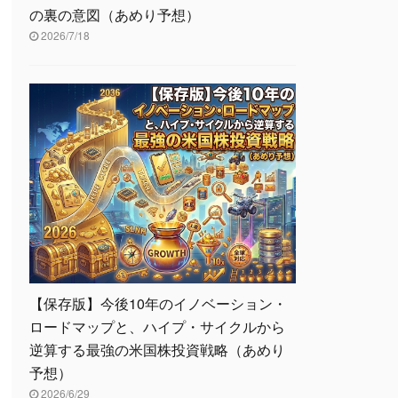
の裏の意図（あめり予想）
2026/7/18
【保存版】今後10年のイノベーション・
ロードマップと、ハイプ・サイクルから
逆算する最強の米国株投資戦略（あめり
予想）
2026/6/29