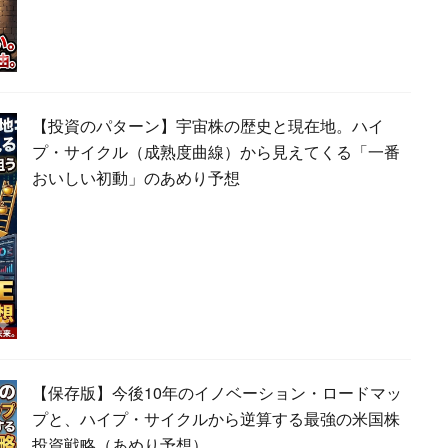
【投資のパターン】宇宙株の歴史と現在地。ハイ
プ・サイクル（成熟度曲線）から見えてくる「一番
おいしい初動」のあめり予想
【保存版】今後10年のイノベーション・ロードマッ
プと、ハイプ・サイクルから逆算する最強の米国株
投資戦略（あめり予想）