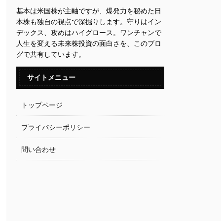
基本は米国株が主軸ですが、爆発力を秘めた日
本株も独自の視点で深掘りします。守りはイン
デックス、攻めはハイグロース。ワンチャンで
人生を変える未来株投資の面白さを、このブロ
グで共有しています。
サイトメニュー
トップページ
プライバシーポリシー
問い合わせ