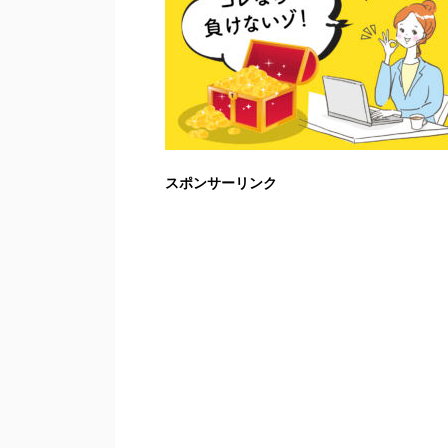
スポンサーリンク