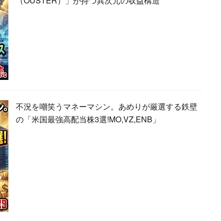
（OUSTER）」が持つ異次元の収益構造
不況を嘲笑うマネーマシン。あめりが厳選する鉄壁
の「米国最強高配当株3選!MO,VZ,ENB」