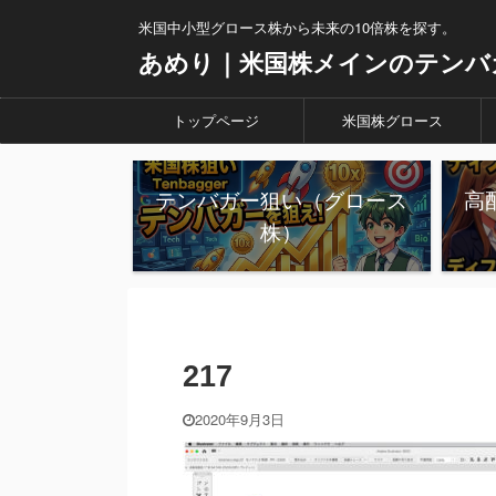
米国中小型グロース株から未来の10倍株を探す。
あめり｜米国株メインのテンバ
トップページ
米国株グロース
テンバガー狙い（グロース
高
株）
217
2020年9月3日