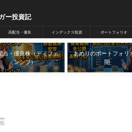
ガー投資記
高配当・優良
インデックス投資
ポートフォリオ
配当・優良株（ディフェ
あめりのポートフォリ
ンシブ）
開