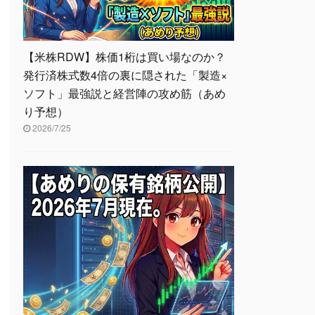
【米株RDW】株価1桁は買い場なのか？
発行済株式数4倍の裏に隠された「製造×
ソフト」最強説と経営陣の攻め筋（あめ
り予想）
2026/7/25