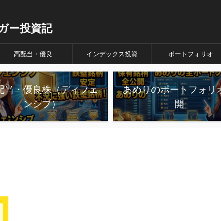
ガー投資記
高配当・優良
インデックス投資
ポートフォリオ
配当・優良株（ディフェ
あめりのポートフォリ
ンシブ）
開