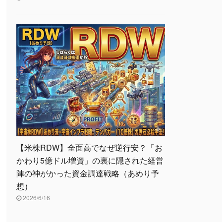
【米株RDW】全面高でなぜ逆行安？「お
かわり5億ドル増資」の裏に隠された経営
陣の神がかった資金調達戦略（あめり予
想）
2026/6/16