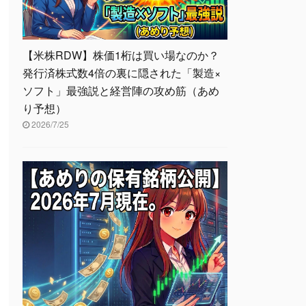
【米株RDW】株価1桁は買い場なのか？
発行済株式数4倍の裏に隠された「製造×
ソフト」最強説と経営陣の攻め筋（あめ
り予想）
2026/7/25