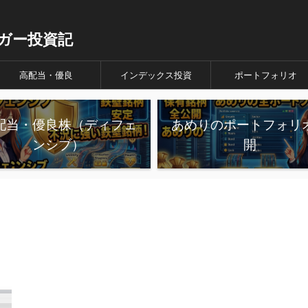
ガー投資記
高配当・優良
インデックス投資
ポートフォリオ
配当・優良株（ディフェ
あめりのポートフォリ
ンシブ）
開