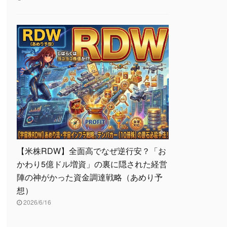
【米株RDW】全面高でなぜ逆行安？「お
かわり5億ドル増資」の裏に隠された経営
陣の神がかった資金調達戦略（あめり予
想）
2026/6/16