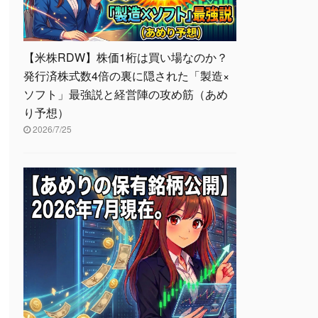
【米株RDW】株価1桁は買い場なのか？
発行済株式数4倍の裏に隠された「製造×
ソフト」最強説と経営陣の攻め筋（あめ
り予想）
2026/7/25