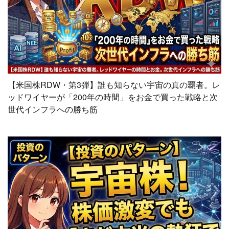
【米国株RDW・第3弾】誰も知らない宇宙の真の覇者。レ
ッドワイヤーが「200年の時間」をお金で買った戦略と次
世代インフラへの勝ち筋