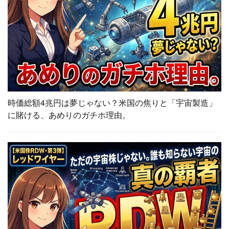
時価総額4兆円は夢じゃない？米国の焦りと「宇宙製造」
に賭ける、あめりのガチホ理由。