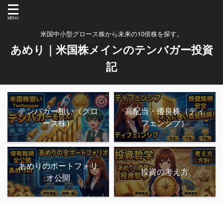
米国中小型グロース株から未来の10倍株を探す。
あめり｜米国株メインのテンバガー投資
記
テンバガー狙い（グロ
高配当・優良株（ディ
ース株）
フェンシブ）
あめりのポートフォリ
投資の考え方
オ公開