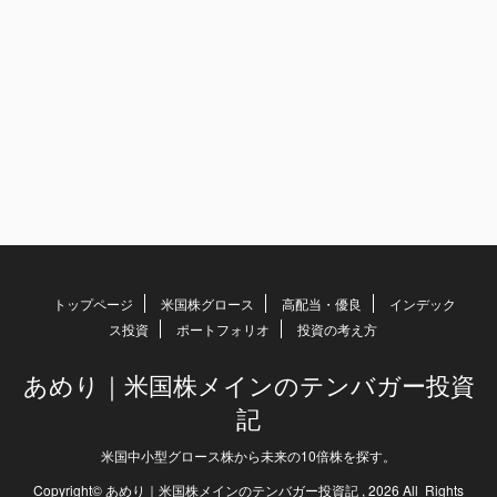
トップページ
米国株グロース
高配当・優良
インデック
ス投資
ポートフォリオ
投資の考え方
あめり｜米国株メインのテンバガー投資
記
米国中小型グロース株から未来の10倍株を探す。
Copyright© あめり｜米国株メインのテンバガー投資記 , 2026 All Rights