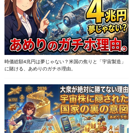
時価総額4兆円は夢じゃない？米国の焦りと「宇宙製造」
に賭ける、あめりのガチホ理由。