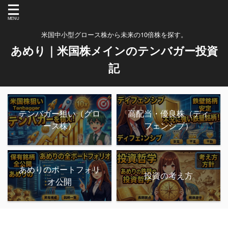
米国中小型グロース株から未来の10倍株を探す。
あめり｜米国株メインのテンバガー投資
記
テンバガー狙い（グロ
高配当・優良株（ディ
ース株）
フェンシブ）
あめりのポートフォリ
投資の考え方
オ公開