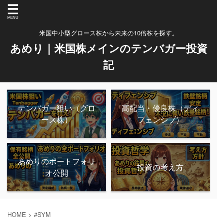
米国中小型グロース株から未来の10倍株を探す。
あめり｜米国株メインのテンバガー投資
記
テンバガー狙い（グロ
高配当・優良株（ディ
ース株）
フェンシブ）
あめりのポートフォリ
投資の考え方
オ公開
HOME
>
#SYM