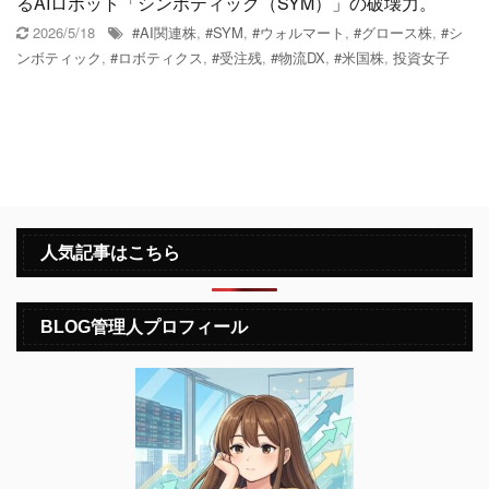
るAIロボット「シンボティック（SYM）」の破壊力。
2026/5/18
#AI関連株
,
#SYM
,
#ウォルマート
,
#グロース株
,
#シ
ンボティック
,
#ロボティクス
,
#受注残
,
#物流DX
,
#米国株
,
投資女子
人気記事はこちら
BLOG管理人プロフィール