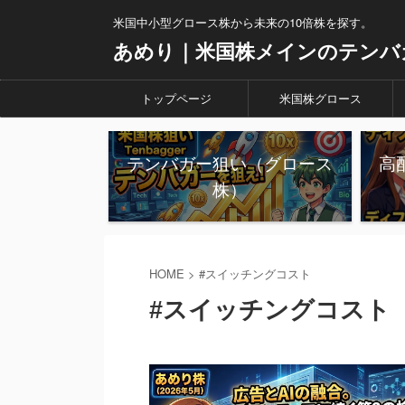
米国中小型グロース株から未来の10倍株を探す。
あめり｜米国株メインのテンバ
トップページ
米国株グロース
テンバガー狙い（グロース
高
株）
HOME
>
#スイッチングコスト
#スイッチングコスト