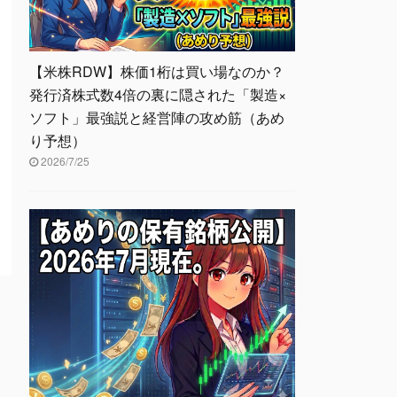
【米株RDW】株価1桁は買い場なのか？
発行済株式数4倍の裏に隠された「製造×
ソフト」最強説と経営陣の攻め筋（あめ
り予想）
2026/7/25