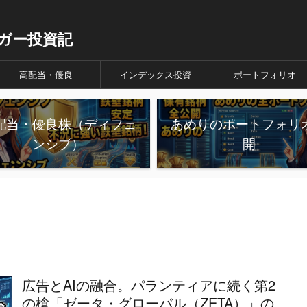
ガー投資記
高配当・優良
インデックス投資
ポートフォリオ
配当・優良株（ディフェ
あめりのポートフォリ
ンシブ）
開
広告とAIの融合。パランティアに続く第2
の槍「ゼータ・グローバル（ZETA）」の