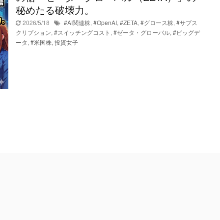
秘めたる破壊力。
2026/5/18
#AI関連株
,
#OpenAI
,
#ZETA
,
#グロース株
,
#サブス
クリプション
,
#スイッチングコスト
,
#ゼータ・グローバル
,
#ビッグデ
ータ
,
#米国株
,
投資女子