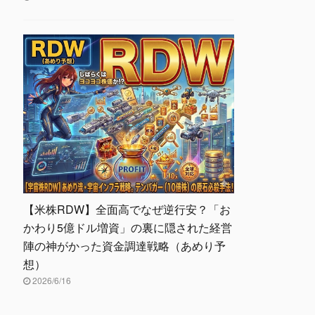
【米株RDW】全面高でなぜ逆行安？「お
かわり5億ドル増資」の裏に隠された経営
陣の神がかった資金調達戦略（あめり予
想）
2026/6/16