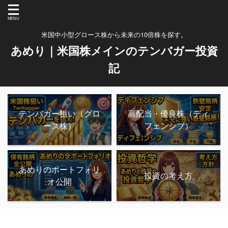
米国中小型グロース株から未来の10倍株を探す。
あめり｜米国株メインのテンバガー投資
記
テンバガー狙い（グロ
高配当・優良株（ディ
ース株）
フェンシブ）
あめりのポートフォリ
投資の考え方
オ公開