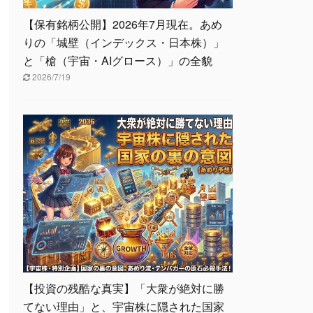
【保有銘柄公開】2026年7月現在。あめ
りの「城壁（インデックス・日本株）」
と「槍（宇宙・AIグロース）」の全貌
2026/7/19
【投資の残酷な真実】「大衆が絶対に勝
てない理由」と、宇宙株に隠された国家