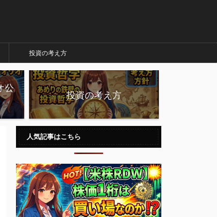
投資の考え方
オ公
投資の考え方
人気記事はこちら