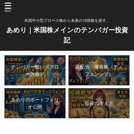
米国中小型グロース株から未来の10倍株を探す。
あめり｜米国株メインのテンバガー投資
記
テンバガー狙い（グロ
高配当・優良株（ディ
ース株）
フェンシブ）
あめりのポートフォリ
投資の考え方
オ公開