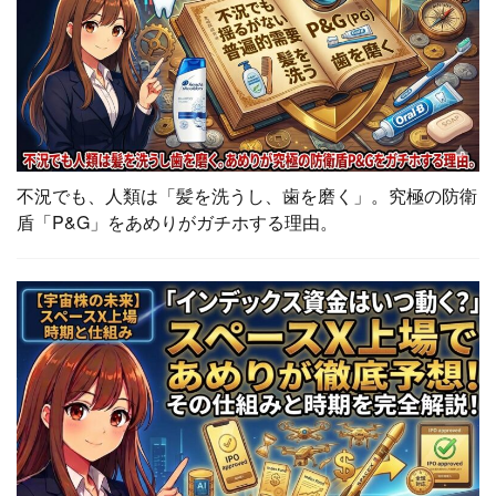
不況でも、人類は「髪を洗うし、歯を磨く」。究極の防衛
盾「P&G」をあめりがガチホする理由。