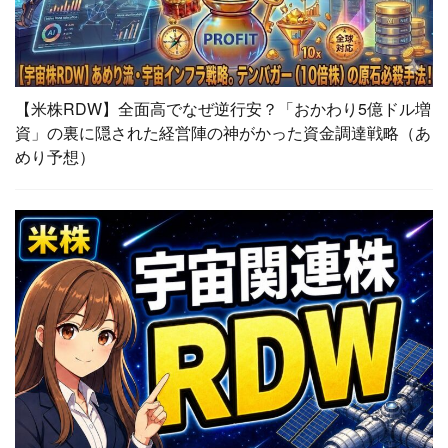
【米株RDW】全面高でなぜ逆行安？「おかわり5億ドル増
資」の裏に隠された経営陣の神がかった資金調達戦略（あ
めり予想）