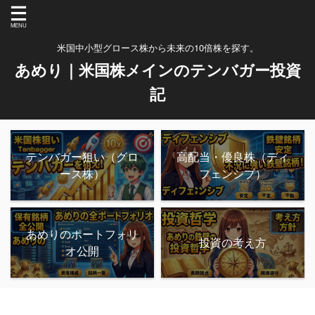
米国中小型グロース株から未来の10倍株を探す。
あめり｜米国株メインのテンバガー投資
記
テンバガー狙い（グロ
高配当・優良株（ディ
ース株）
フェンシブ）
あめりのポートフォリ
投資の考え方
オ公開