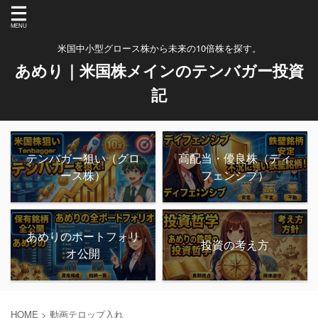
米国中小型グロース株から未来の10倍株を探す。
あめり｜米国株メインのテンバガー投資
記
テンバガー狙い（グロ
高配当・優良株（ディ
ース株）
フェンシブ）
あめりのポートフォリ
投資の考え方
オ公開
HOME
>
動画テロップ入れ