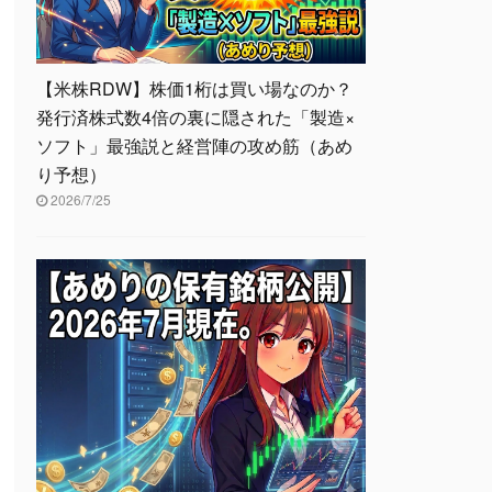
【米株RDW】株価1桁は買い場なのか？
発行済株式数4倍の裏に隠された「製造×
ソフト」最強説と経営陣の攻め筋（あめ
り予想）
2026/7/25