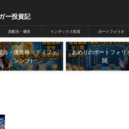
ガー投資記
高配当・優良
インデックス投資
ポートフォリオ
配当・優良株（ディフェ
あめりのポートフォリ
ンシブ）
開