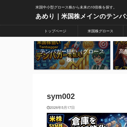
米国中小型グロース株から未来の10倍株を探す。
あめり｜米国株メインのテンバ
トップページ
米国株グロース
テンバガー狙い（グロース
高
株）
sym002
2026年5月17日