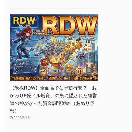
【米株RDW】全面高でなぜ逆行安？「お
かわり5億ドル増資」の裏に隠された経営
陣の神がかった資金調達戦略（あめり予
想）
2026/6/16