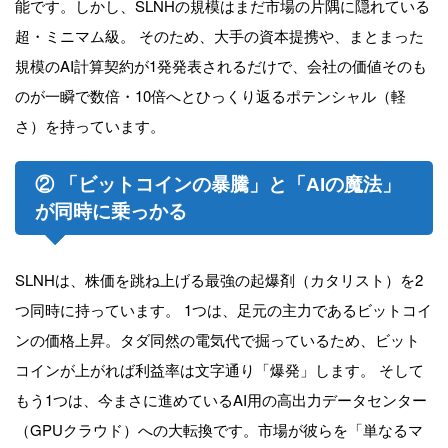
能です。しかし、SLNHの規模はまだ市場の片隅に隠れている
超・ミニマム級。 そのため、大手の資本提携や、まとまった
規模のAI計算契約が1発発表されるだけで、会社の価値そのも
のが一瞬で数倍・10倍へとひっくり返るポテンシャル（軽
さ）を持っています。
② 「ビットコインの暴騰」と「AIの魔法」
が同時に乗っかる
SLNHは、株価を跳ね上げる最強の起爆剤（カタリスト）を2
つ同時に持っています。 1つは、足元の主力であるビットコイ
ンの価格上昇。タダ同然の電気代で掘っているため、ビット
コインが上がれば利益率は文字通り「爆発」します。 そして
もう1つは、今まさに進めているAI用の高出力データセンター
（GPUクラウド）への大転換です。市場が彼らを「単なるマ