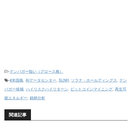
-
テンバガー狙い（グロース株）
-
#米国株
,
AIデータセンター
,
SLNH
,
ソラナ・ホールディングス
,
テン
バガー候補
,
ハイリスクハイリターン
,
ビットコインマイニング
,
再生可
能エネルギー
,
銘柄分析
関連記事