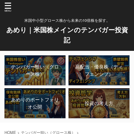
米国中小型グロース株から未来の10倍株を探す。
あめり｜米国株メインのテンバガー投資
記
テンバガー狙い（グロ
高配当・優良株（ディ
ース株）
フェンシブ）
あめりのポートフォリ
投資の考え方
オ公開
HOME
>
テンバガー狙い（グロース株）
>