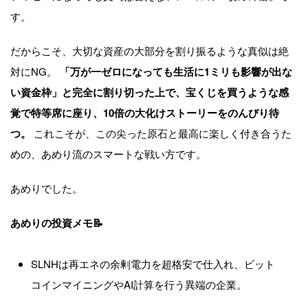
す。
だからこそ、大切な資産の大部分を割り振るような真似は絶
対にNG。
「万が一ゼロになっても生活に1ミリも影響が出な
い資金枠」と完全に割り切った上で、宝くじを買うような感
覚で特等席に座り、10倍の大化けストーリーをのんびり待
つ。
これこそが、この尖った原石と最高に楽しく付き合うた
めの、あめり流のスマートな戦い方です。
あめりでした。
あめりの投資メモ📝
SLNHは再エネの余剰電力を超格安で仕入れ、ビット
コインマイニングやAI計算を行う異端の企業。