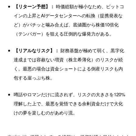
【リターン予想】：
時価総額が極小なため、ビットコ
インの上昇とAIデータセンターへの転換（提携発表な
ど）がバチッと噛み合えば、底値圏から株価10倍化
（テンバガー）を狙える圧倒的な爆発力がある。
【リアルなリスク】：
財務基盤が極めて弱く、黒字化
達成までは容赦ない増資（株主希薄化）のリスクが続
く。最悪の場合は資金ショートによる倒産リスクも内
包する崖っぷち株。
噂話やロマンだけに流されず、リスクの大きさを120%
理解した上で、最悪を覚悟できる余剰資金だけで大化
けの夢を楽しむのがあめり流。