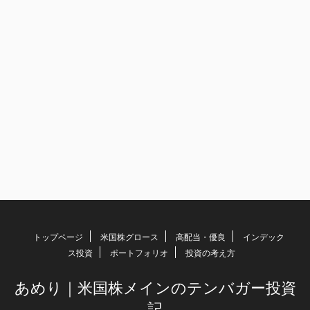
トップページ
米国株グロース
高配当・優良
インデック
ス投資
ポートフォリオ
投資の考え方
あめり｜米国株メインのテンバガー投資
記