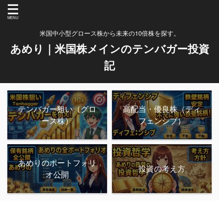
米国中小型グロース株から未来の10倍株を探す。
あめり｜米国株メインのテンバガー投資
記
テンバガー狙い（グロ
高配当・優良株（ディ
ース株）
フェンシブ）
あめりのポートフォリ
投資の考え方
オ公開