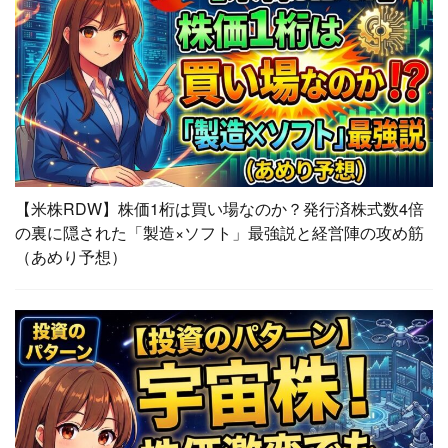
【米株RDW】株価1桁は買い場なのか？発行済株式数4倍
の裏に隠された「製造×ソフト」最強説と経営陣の攻め筋
（あめり予想）