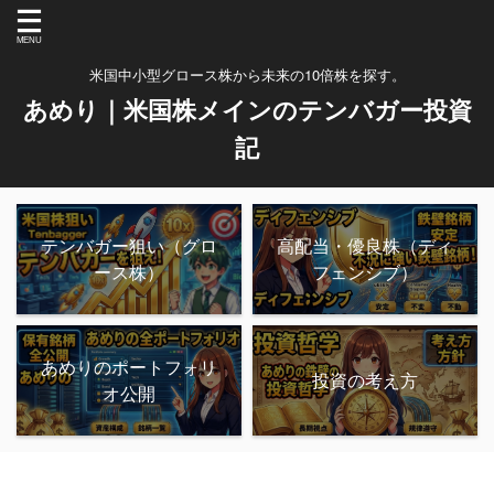
米国中小型グロース株から未来の10倍株を探す。
あめり｜米国株メインのテンバガー投資
記
テンバガー狙い（グロ
高配当・優良株（ディ
ース株）
フェンシブ）
あめりのポートフォリ
投資の考え方
オ公開